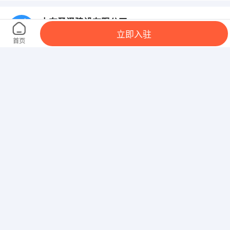
山东圣泽建设有限公司
立即入驻
山东省东营市广饶县广饶经济开发区广凯路35号
首页
苏州轩测电子科技有限公司
江苏苏州新区枫桥江苏省苏州市高新区枫桥科技园
垦利新华兴化工有限责任公司
山东省东营市垦利县胜兴路西S316路省道路北
利津金媛文化传媒有限责任公司
山东省东营市利津县津二路与滨港路路口148号
苏州乐旭电子科技有限公司