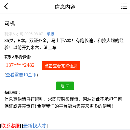
信息内容
司机
利津人才网 2026.08.07
举报
35岁，B本。双证齐全，马上下A本！有跑长途，和拉大超的经
验！以前开九米六，渣土车
联系人手机/微信：
137****2482
点击查看完整信息
(
查看需要10金币
)
特此声明：
信息真伪请自行辨别，求职应聘须谨慎，网站对此不承担任何
保证或连带责任! 希望我们的平台能为您带来更多的便利！
[
联系客服
]
[
最新找人才
]